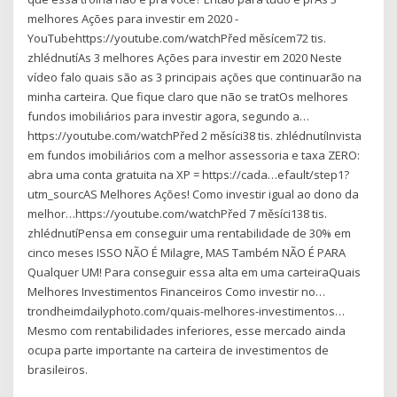
melhores Ações para investir em 2020 -
YouTubehttps://youtube.com/watchPřed měsícem72 tis.
zhlédnutíAs 3 melhores Ações para investir em 2020 Neste
vídeo falo quais são as 3 principais ações que continuarão na
minha carteira. Que fique claro que não se tratOs melhores
fundos imobiliários para investir agora, segundo a…
https://youtube.com/watchPřed 2 měsíci38 tis. zhlédnutíInvista
em fundos imobiliários com a melhor assessoria e taxa ZERO:
abra uma conta gratuita na XP = https://cada…efault/step1?
utm_sourcAS Melhores Ações! Como investir igual ao dono da
melhor…https://youtube.com/watchPřed 7 měsíci138 tis.
zhlédnutíPensa em conseguir uma rentabilidade de 30% em
cinco meses ISSO NÃO É Milagre, MAS Também NÃO É PARA
Qualquer UM! Para conseguir essa alta em uma carteiraQuais
Melhores Investimentos Financeiros Como investir no…
trondheimdailyphoto.com/quais-melhores-investimentos…
Mesmo com rentabilidades inferiores, esse mercado ainda
ocupa parte importante na carteira de investimentos de
brasileiros.