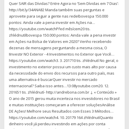
Quer SAIR das Dívidas? Entre Agora no ‘Sem Dívidas em 7 Dias’:
http://bit.ly/34ANA82 Manda também suas perguntas e
aproveite para seguir a gente nas redeIbovespa 150.000
pontos: Ainda vale a pena investir em Ações na…
https://youtube.com/watchPřed měsícem20 tis.
zhlédnutíIbovespa 150.000 pontos: Ainda vale a pena investir
em Ações na Bolsa de Valores em 2020? Venho recebendo
dezenas de mensagens perguntando a mesma coisa, O
IInvestir NO Exterior - 4 Investimentos no Exterior que Você…
https://youtube.com/watch3. 3. 201710 tis. zhlédnutí No geral, o
investimento no exterior possui um custo mais alto por causa
da necessidade do envio dos recursos para outro país, mas
uma alternativa é buscarQuer investir no mercado
internacional? Saiba isso antes…13:08youtube.com20. 12.
201651 tis. zhlédnutí- http://andrebona.com.br ↓ « Conteúdo »
O ano de 2015 gerou muita incerteza nos investidores no Brasil
e muitas instituições começaram a oferecer soluçõesAnálise
DE Ações! Melhore seus Resultados com Esses 3 Métodos…
https://youtube.com/watch4. 10. 20179 164 zhlédnutíQuanto
dinheiro você já perdeu investindo em ações por conta