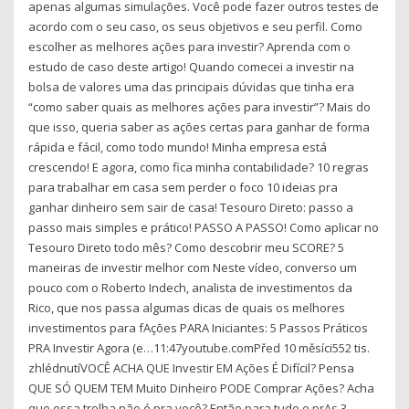
apenas algumas simulações. Você pode fazer outros testes de
acordo com o seu caso, os seus objetivos e seu perfil. Como
escolher as melhores ações para investir? Aprenda com o
estudo de caso deste artigo! Quando comecei a investir na
bolsa de valores uma das principais dúvidas que tinha era
“como saber quais as melhores ações para investir”? Mais do
que isso, queria saber as ações certas para ganhar de forma
rápida e fácil, como todo mundo! Minha empresa está
crescendo! E agora, como fica minha contabilidade? 10 regras
para trabalhar em casa sem perder o foco 10 ideias pra
ganhar dinheiro sem sair de casa! Tesouro Direto: passo a
passo mais simples e prático! PASSO A PASSO! Como aplicar no
Tesouro Direto todo mês? Como descobrir meu SCORE? 5
maneiras de investir melhor com Neste vídeo, converso um
pouco com o Roberto Indech, analista de investimentos da
Rico, que nos passa algumas dicas de quais os melhores
investimentos para fAções PARA Iniciantes: 5 Passos Práticos
PRA Investir Agora (e…11:47youtube.comPřed 10 měsíci552 tis.
zhlédnutíVOCÊ ACHA QUE Investir EM Ações É Difícil? Pensa
QUE SÓ QUEM TEM Muito Dinheiro PODE Comprar Ações? Acha
que essa trolha não é pra você? Então para tudo e prAs 3