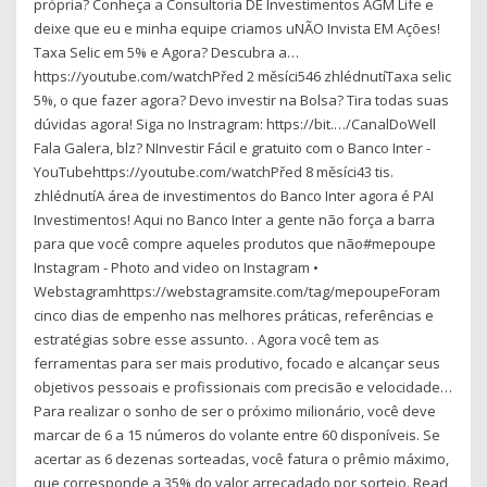
própria? Conheça a Consultoria DE Investimentos AGM Life e
deixe que eu e minha equipe criamos uNÃO Invista EM Ações!
Taxa Selic em 5% e Agora? Descubra a…
https://youtube.com/watchPřed 2 měsíci546 zhlédnutíTaxa selic
5%, o que fazer agora? Devo investir na Bolsa? Tira todas suas
dúvidas agora! Siga no Instragram: https://bit.…/CanalDoWell
Fala Galera, blz? NInvestir Fácil e gratuito com o Banco Inter -
YouTubehttps://youtube.com/watchPřed 8 měsíci43 tis.
zhlédnutíA área de investimentos do Banco Inter agora é PAI
Investimentos! Aqui no Banco Inter a gente não força a barra
para que você compre aqueles produtos que não#mepoupe
Instagram - Photo and video on Instagram •
Webstagramhttps://webstagramsite.com/tag/mepoupeForam
cinco dias de empenho nas melhores práticas, referências e
estratégias sobre esse assunto. . Agora você tem as
ferramentas para ser mais produtivo, focado e alcançar seus
objetivos pessoais e profissionais com precisão e velocidade…
Para realizar o sonho de ser o próximo milionário, você deve
marcar de 6 a 15 números do volante entre 60 disponíveis. Se
acertar as 6 dezenas sorteadas, você fatura o prêmio máximo,
que corresponde a 35% do valor arrecadado por sorteio. ‎Read